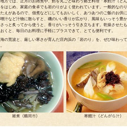
内地方では、正月のお雑煮や、鱈を丸ごと味わう郷土料理「寒鱈汁（ど
」をはじめ、家庭の食卓でも岩のりがよく使われています。一般的なの
ごたえがあるので、佃煮などにしてもおいしく、あつあつのご飯のお供
味噌汁など汁物に散らすと、磯のいい香りが広がり、風味もいっそう豊
をさっと炙ってから使うと、香りがいっそう引き立ちます。乾燥させた
ておくと、毎日のお料理に手軽にプラスできて、とても便利です。
本海の荒波と、厳しい寒さが育んだ庄内浜の「岩のり」を、ぜひ味わっ
い。