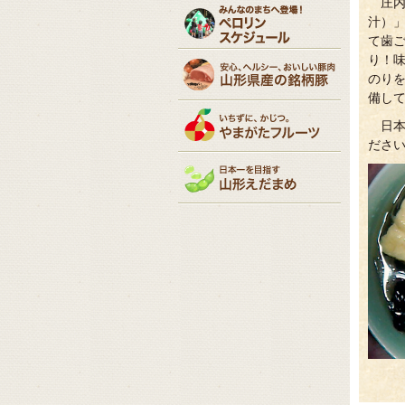
庄
汁）
て歯
り！
のり
備し
日
ださ