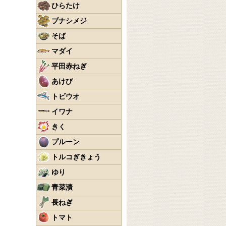
ひらたけ
ブナシメジ
そば
マダイ
平田赤ねぎ
あけび
トビウオ
イワナ
きく
プルーン
トルコぎきょう
ゆり
青菜漬
長ねぎ
トマト