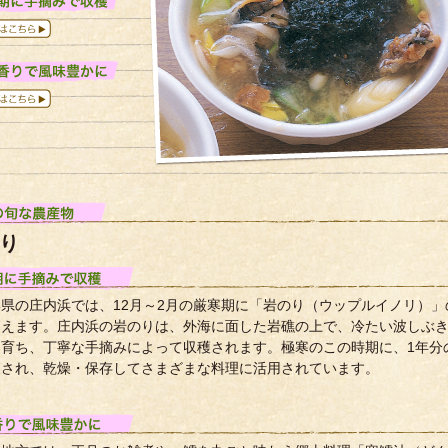
り
形県の庄内浜では、12月～2月の厳寒期に「岩のり（ウップルイノリ）」
迎えます。庄内浜の岩のりは、外海に面した岩礁の上で、冷たい波しぶ
ら育ち、丁寧な手摘みによって収穫されます。極寒のこの時期に、1年分
穫され、乾燥・保存してさまざまな料理に活用されています。