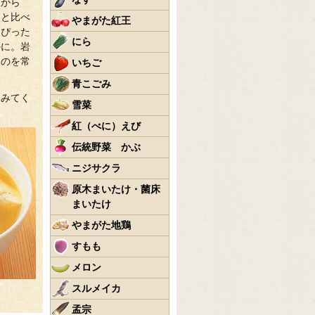
んがら
りと比べ
やまがた紅王
にぴった
にら
かに。岩
ものを常
いちご
青こごみ
てみてく
雪菜
紅（べに）えび
伝統野菜 かぶ
ニジサクラ
原木まいたけ・菌床
まいたけ
やまがた地鶏
すもも
メロン
スルメイカ
孟宗