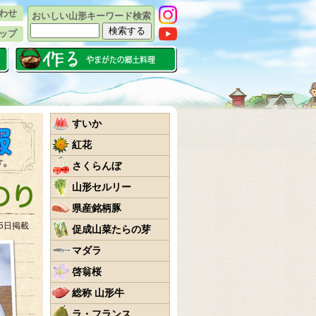
わせ
おいしい山形キーワード検索
ップ
すいか
紅花
さくらんぼ
山形セルリー
県産銘柄豚
25日掲載
促成山菜たらの芽
マダラ
啓翁桜
総称 山形牛
ラ・フランス