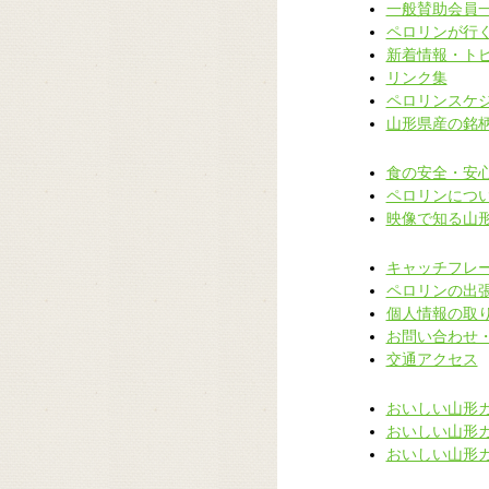
一般賛助会員
ペロリンが行
新着情報・ト
リンク集
ペロリンスケ
山形県産の銘
食の安全・安
ペロリンにつ
映像で知る山
キャッチフレ
ペロリンの出
個人情報の取
お問い合わせ
交通アクセス
おいしい山形
おいしい山形
おいしい山形