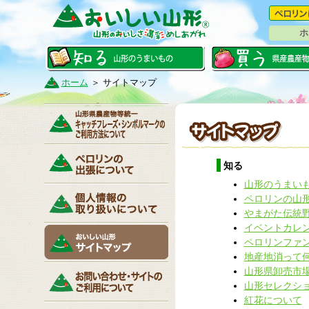
ホ
ホーム
＞
サイトマップ
知る
山形のうまい
ペロリンの山
やまがた伝統
イベントカレ
ペロリンファ
地産地消って
山形県卸売市
山形セレクシ
紅花について