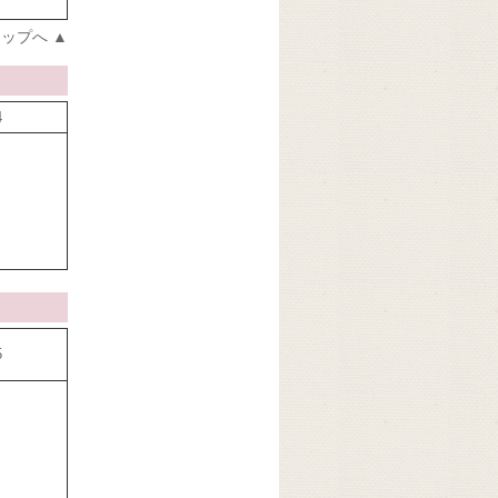
ップへ ▲
4
5