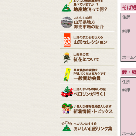
そば
住所
料理
ホーム
鰻・
住所
料理
ホーム