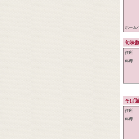
ホーム
旬味
住所
料理
そば
住所
料理