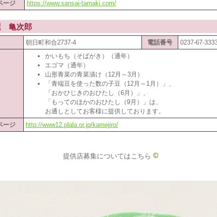
ページ
https://www.sansai-tamaki.com/
屋 亀次郎
朝日町和合2737-4
電話番号
0237-67-333
かいもち（そばがき）（通年）
エゴマ（通年）
山形青菜の青菜漬け（12月～3月）
「青端豆を使った数の子豆（12月～1月）」、
「おかひじきのおひたし（6月）」、
「もってのほかのおひたし（9月）」は、
お通しとしてお客様に提供しております。
ページ
http://www12.plala.or.jp/kamejiro/
提供店募集についてはこちら