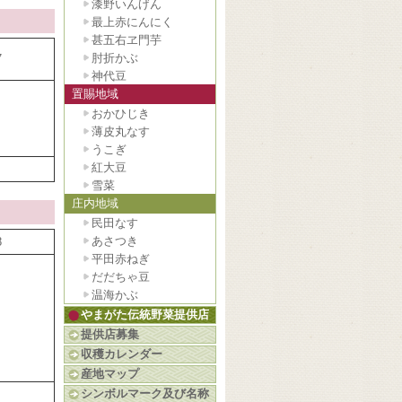
漆野いんげん
最上赤にんにく
甚五右ヱ門芋
肘折かぶ
7
神代豆
置賜地域
おかひじき
薄皮丸なす
うこぎ
紅大豆
雪菜
庄内地域
民田なす
あさつき
8
平田赤ねぎ
だだちゃ豆
温海かぶ
やまがた伝統野菜提供店
提供店募集
収穫カレンダー
産地マップ
シンボルマーク及び名称