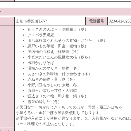
一
山形市香澄町1-7-7
電話番号
023-641-025
姫うこぎの天ぷら・味噌和え（夏）
アスパラ天婦羅
山形赤根ほうれんそうの巻物・おひたし（夏）
悪戸いもの芋煮・田楽・煮物（秋）
庄内柿の白和え・柿釜焼（秋）
小真木だいこんの風呂吹大根（秋冬）
出羽かおりそば
温海かぶのマリネ・酢物（冬）
あさつきの酢味噌・付け合わせ（冬）
赤ねぎの鍋物・蒸し物（冬）
小野川豆もやしのすき焼（冬）
西蔵王かぼちゃ甘煮・天婦羅
堀込せりの汁物・和え物・鍋（冬）
雪菜の冷し汁（冬）
※民田なす・おかひじき・もってのほか・青菜・蔵王かぼちゃ・
小笹うるい・金谷ごぼう等多数使用しております。
※季節や入荷により使用が異なります。又、入荷量が少ないものは
コース料理での御提供となります。