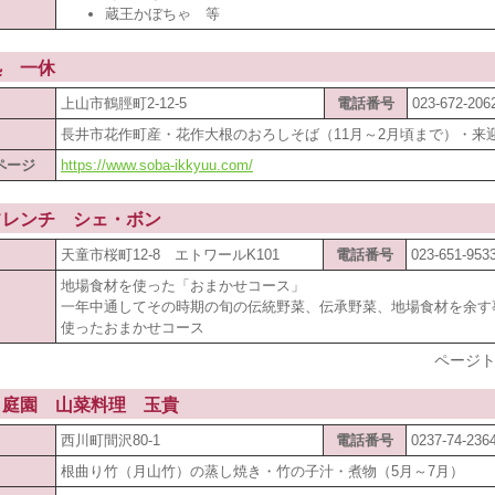
蔵王かぼちゃ 等
処 一休
上山市鶴脛町2-12-5
電話番号
023-672-206
長井市花作町産・花作大根のおろしそば（11月～2月頃まで）・来
ページ
https://www.soba-ikkyuu.com/
フレンチ シェ・ボン
天童市桜町12-8 エトワールK101
電話番号
023-651-953
地場食材を使った「おまかせコース」
一年中通してその時期の旬の伝統野菜、伝承野菜、地場食材を余す
使ったおまかせコース
ページト
・庭園 山菜料理 玉貴
西川町間沢80-1
電話番号
0237-74-236
根曲り竹（月山竹）の蒸し焼き・竹の子汁・煮物（5月～7月）