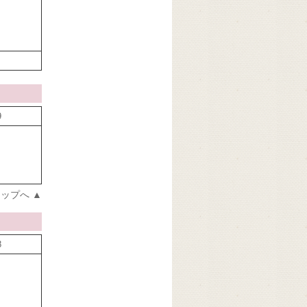
9
ップへ ▲
8