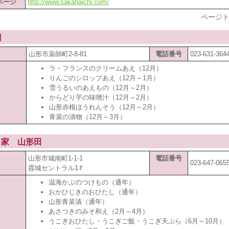
ページ
http://www.sakanaichi.com/
ページト
閣
山形市薬師町2-8-81
電話番号
023-631-364
ラ・フランスのクリームあえ（12月）
りんごのシロップあえ（12月～1月）
雪うるいのあえもの（12月～2月）
からどり芋の味噌汁（12月～2月）
山形赤根ほうれんそう（12月～2月）
青菜の漬物（12月～3月）
こ家 山形田
山形市城南町1-1-1
電話番号
023-647-065
霞城セントラル1Ｆ
温海かぶのつけもの（通年）
おかひじきのおひたし（通年）
山形青菜漬（通年）
あさつきのみそ和え（2月～4月）
うこぎおひたし・うこぎご飯・うこぎ天ぷら（6月～10月）