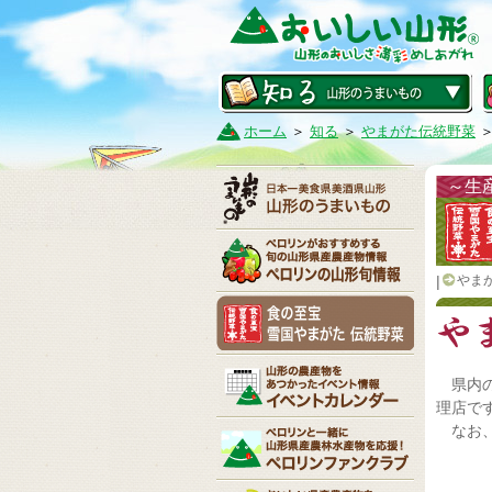
ホーム
＞
知る
＞
やまがた伝統野菜
＞
～生
|
やま
県内
理店で
なお