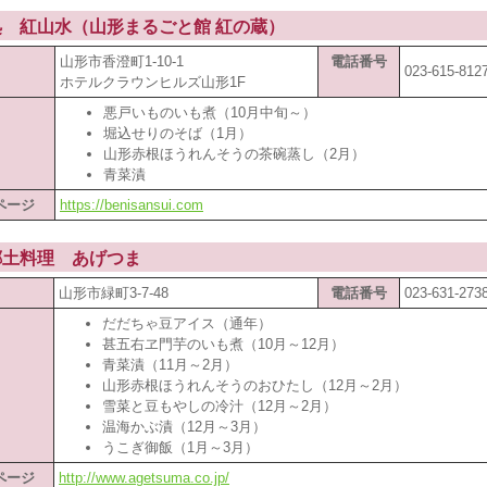
処 紅山水（山形まるごと館 紅の蔵）
山形市香澄町1-10-1
電話番号
023-615-812
ホテルクラウンヒルズ山形1F
悪戸いものいも煮（10月中旬～）
堀込せりのそば（1月）
山形赤根ほうれんそうの茶碗蒸し（2月）
青菜漬
ページ
https://benisansui.com
郷土料理 あげつま
山形市緑町3-7-48
電話番号
023-631-273
だだちゃ豆アイス（通年）
甚五右ヱ門芋のいも煮（10月～12月）
青菜漬（11月～2月）
山形赤根ほうれんそうのおひたし（12月～2月）
雪菜と豆もやしの冷汁（12月～2月）
温海かぶ漬（12月～3月）
うこぎ御飯（1月～3月）
ページ
http://www.agetsuma.co.jp/