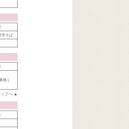
2
迎寺そば
3
事無く
ップへ ▲
4