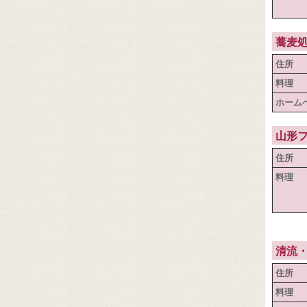
蕎麦
住所
料理
ホーム
山形
住所
料理
清流
住所
料理