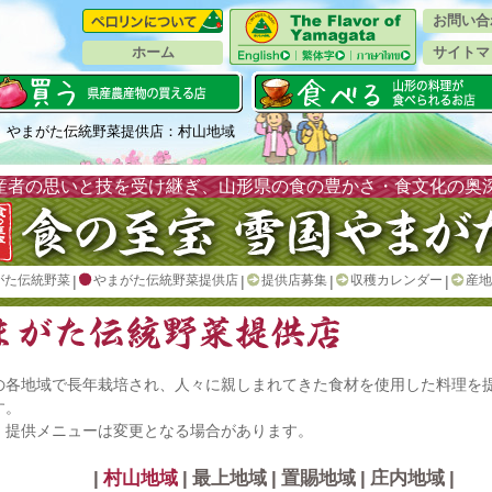
お問い合
ホーム
サイトマ
 やまがた伝統野菜提供店：村山地域
産者の思いと技を受け継ぎ、山形県の食の豊かさ・食文化の奥
がた伝統野菜
|
やまがた伝統野菜提供店
|
提供店募集
|
収穫カレンダー
|
産地
の各地域で長年栽培され、人々に親しまれてきた食材を使用した料理を
す。
、提供メニューは変更となる場合があります。
|
村山地域
|
最上地域
|
置賜地域
|
庄内地域
|