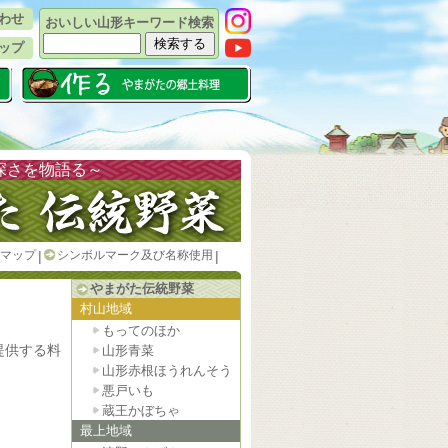
わせ
おいしい山形キーワード検索
ップ
深さを物語る～
マップ
|
シンボルマーク及び名称使用
|
やまがた伝統野菜
村山地域
もってのほか
提供する料
山形青菜
山形赤根ほうれんそう
悪戸いも
蔵王かぼちゃ
最上地域