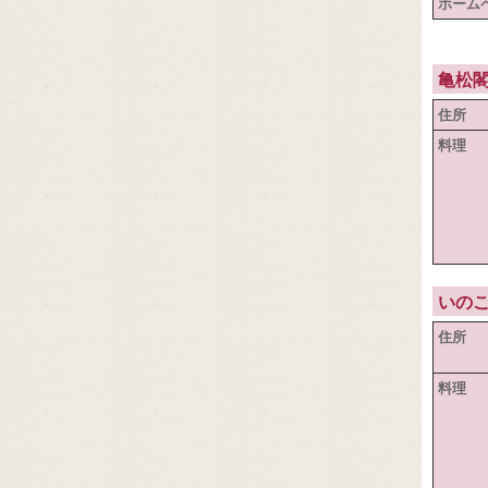
ホーム
亀松
住所
料理
いの
住所
料理