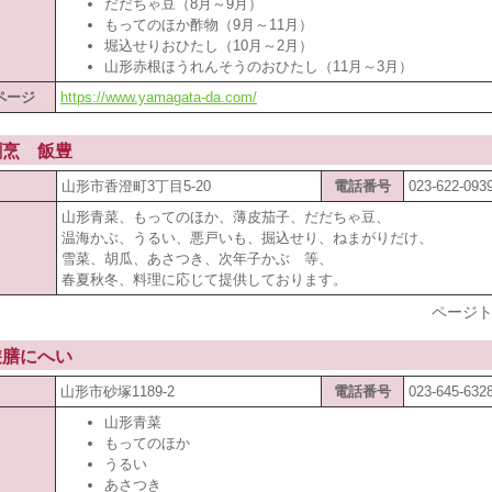
だだちゃ豆（8月～9月）
もってのほか酢物（9月～11月）
堀込せりおひたし（10月～2月）
山形赤根ほうれんそうのおひたし（11月～3月）
ページ
https://www.yamagata-da.com/
割烹 飯豊
山形市香澄町3丁目5-20
電話番号
023-622-093
山形青菜、もってのほか、薄皮茄子、だだちゃ豆、
温海かぶ、うるい、悪戸いも、掘込せり、ねまがりだけ、
雪菜、胡瓜、あさつき、次年子かぶ 等、
春夏秋冬、料理に応じて提供しております。
ページト
遊膳にへい
山形市砂塚1189-2
電話番号
023-645-632
山形青菜
もってのほか
うるい
あさつき