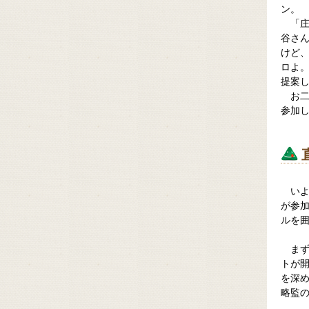
ン。
「
谷さん
けど
ロよ
提案
お
参加
いよ
が参
ルを
ま
トが
を深
略監