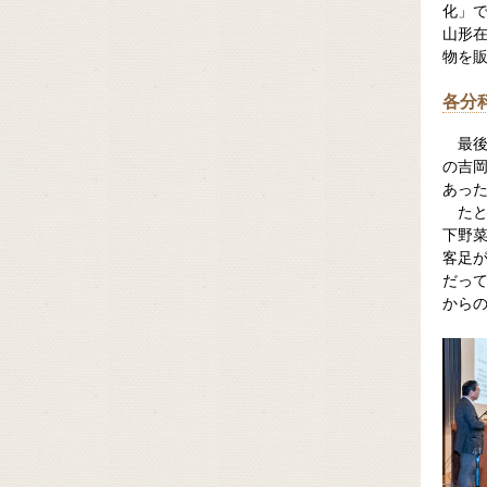
化」
山形
物を
各分
最
の吉
あっ
た
下野
客足
だっ
から