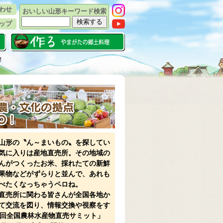
わせ
おいしい山形キーワード検索
ップ
！
山形の〝ん～まいもの〟を探してい
気に入りは産地直売所。その地域の
んがつくったお米、採れたての新鮮
果物などがずらりと並んで、あれも
べたくなっちゃうペロね。
直売所に関わる皆さんが全国各地か
て交流を図り、情報交換や視察をす
8回全国農林水産物直売サミット
」