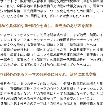
のサミットは一般財団法人都市農山漁村交流活性化機構（今村奈良臣理
）の主催で、全国各地の農林水産物直売活動の情報交換を行い、運営の
解決や情報発信、直売所間のネットワーク化を進めるために開催してい
で、なんと今年で18回目を迎え、約300名が参加したペロね～。
講演や具体的な事例紹介を通し、直売所のあり方を探る
よいよサミットがスタート。初日は開会式の後に、まず地元・鶴岡のイ
アンレストラン「アル・ケッチァーノ」の奥田政行オーナーシェフが、
域の食文化を発信する直売所への期待」と題して特別講演したペロ。
いて事例紹介が行われ、山岡のおばあちゃん市（岐阜県恵那市）の後藤
取締役、産直まゆの郷（しんじょう産地直売所運営協議会／新庄市）の
孝一郎会長、産直あぐり（鶴岡市）の澤川宏一代表取締役が、それぞれ
り組みを紹介。参加者の皆さんは熱心に耳を傾けていたペロよ。
ぞれ関心のあるテーマの分科会に分かれ、活発に意見交換
は分科会ペロ。６つのテーマが設けられ、「冬期・閑散期の品揃えと集
工夫」「直売所の店長・スタッフの心得と人材育成」「キャッシュレス
の対応を考える」など、どの直売所にとっても課題になっていることば
。それぞれ関心のある分科会に分かれて、意見を交わしたペロよ。
が参加した第１分科会のテーマは「直売所から伝える、在来作物と食文