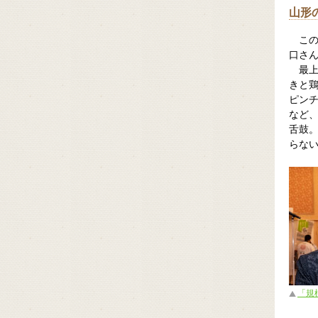
山形
こ
口さ
最
きと
ピン
など
舌鼓
らな
「規