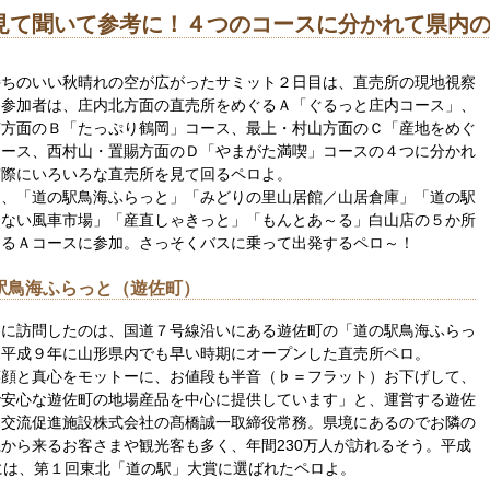
見て聞いて参考に！４つのコースに分かれて県内
持ちのいい秋晴れの空が広がったサミット２日目は、直売所の現地視察
。参加者は、庄内北方面の直売所をめぐるＡ「ぐるっと庄内コース」、
南方面のＢ「たっぷり鶴岡」コース、最上・村山方面のＣ「産地をめぐ
コース、西村山・置賜方面のＤ「やまがた満喫」コースの４つに分かれ
実際にいろいろな直売所を見て回るペロよ。
は、「道の駅鳥海ふらっと」「みどりの里山居館／山居倉庫」「道の駅
うない風車市場」「産直しゃきっと」「もんとあ～る」白山店の５か所
ぐるＡコースに参加。さっそくバスに乗って出発するペロ～！
駅鳥海ふらっと（遊佐町）
初に訪問したのは、国道７号線沿いにある遊佐町の「道の駅鳥海ふらっ
。平成９年に山形県内でも早い時期にオープンした直売所ペロ。
笑顔と真心をモットーに、お値段も半音（♭＝フラット）お下げして、
で安心な遊佐町の地場産品を中心に提供しています」と、運営する遊佐
合交流促進施設株式会社の髙橋誠一取締役常務。県境にあるのでお隣の
から来るお客さまや観光客も多く、年間230万人が訪れるそう。平成
には、第１回東北「道の駅」大賞に選ばれたペロよ。