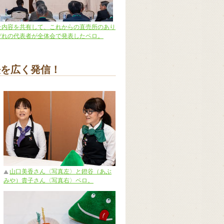
た内容を共有して、これからの直売所のあり
ぞれの代表者が全体会で発表したペロ。
法を広く発信！
山口美香さん〈写真左〉と鐙谷（あぶ
みや）貴子さん〈写真右〉ペロ。