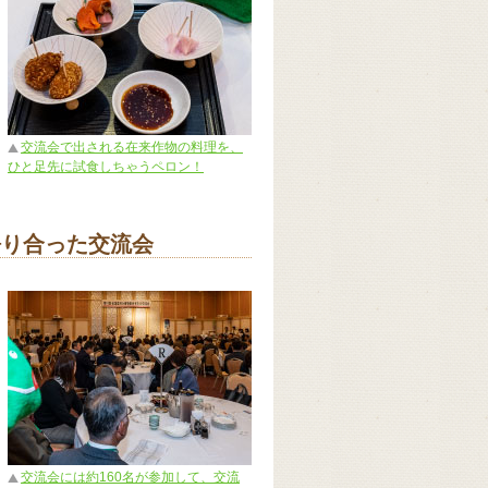
交流会で出される在来作物の料理を、
ひと足先に試食しちゃうペロン！
語り合った交流会
交流会には約160名が参加して、交流