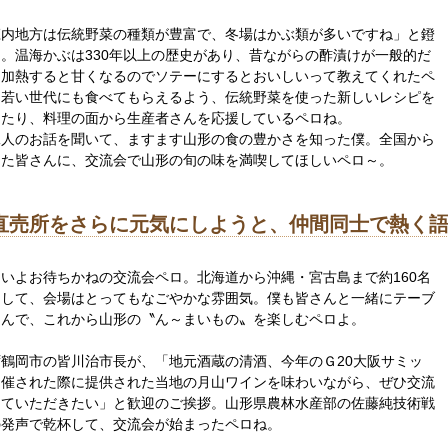
庄内地方は伝統野菜の種類が豊富で、冬場はかぶ類が多いですね」と鐙
。温海かぶは330年以上の歴史があり、昔ながらの酢漬けが一般的だ
、加熱すると甘くなるのでソテーにするとおいしいって教えてくれたペ
。若い世代にも食べてもらえるよう、伝統野菜を使った新しいレシピを
したり、料理の面から生産者さんを応援しているペロね。
二人のお話を聞いて、ますます山形の食の豊かさを知った僕。全国から
した皆さんに、交流会で山形の旬の味を満喫してほしいペロ～。
直売所をさらに元気にしようと、仲間同士で熱く
いよお待ちかねの交流会ペロ。北海道から沖縄・宮古島まで約160名
加して、会場はとってもなごやかな雰囲気。僕も皆さんと一緒にテーブ
囲んで、これから山形の〝ん～まいもの〟を楽しむペロよ。
ず鶴岡市の皆川治市長が、「地元酒蔵の清酒、今年のＧ20大阪サミッ
開催された際に提供された当地の月山ワインを味わいながら、ぜひ交流
めていただきたい」と歓迎のご挨拶。山形県農林水産部の佐藤純技術戦
の発声で乾杯して、交流会が始まったペロね。