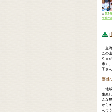
第1
文化の
交
この
やまが
市）
子さ
野菜
地
生産
んな
から
んそ