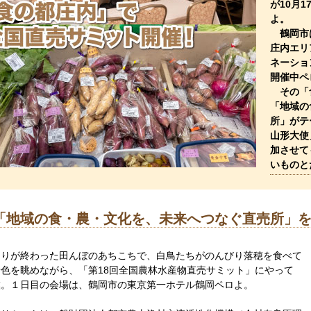
が10月1
よ。
鶴岡市
庄内エリ
ネーショ
開催中ペ
その「
「地域の
所」がテ
山形大使
加させて
いものと
「地域の食・農・文化を、未来へつなぐ直売所」
刈りが終わった田んぼのあちこちで、白鳥たちがのんびり落穂を食べて
色を眺めながら、「第18回全国農林水産物直売サミット」にやって
僕。１日目の会場は、鶴岡市の東京第一ホテル鶴岡ペロよ。