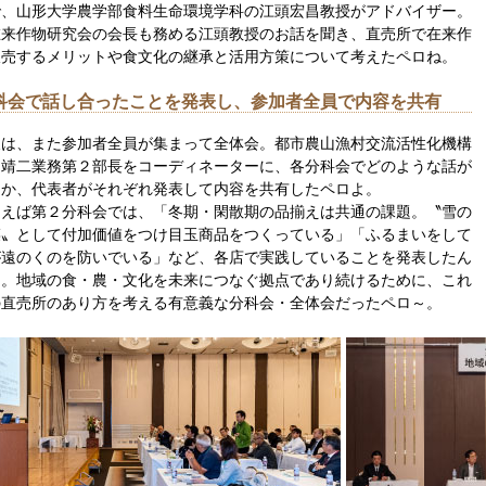
で、山形大学農学部食料生命環境学科の江頭宏昌教授がアドバイザー。
在来作物研究会の会長も務める江頭教授のお話を聞き、直売所で在来作
販売するメリットや食文化の継承と活用方策について考えたペロね。
科会で話し合ったことを発表し、参加者全員で内容を共有
後は、また参加者全員が集まって全体会。都市農山漁村交流活性化機構
岡靖二業務第２部長をコーディネーターに、各分科会でどのような話が
たか、代表者がそれぞれ発表して内容を共有したペロよ。
とえば第２分科会では、「冬期・閑散期の品揃えは共通の課題。〝雪の
菜〟として付加価値をつけ目玉商品をつくっている」「ふるまいをして
が遠のくのを防いでいる」など、各店で実践していることを発表したん
て。地域の食・農・文化を未来につなぐ拠点であり続けるために、これ
の直売所のあり方を考える有意義な分科会・全体会だったペロ～。