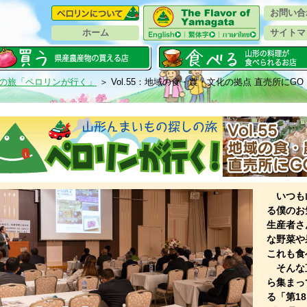
お問い合
ホーム
サイトマ
の旅「ペロリンが行く」
＞ Vol.55：地域の食・農・文化の拠点 直売所にGO
いつも
る僕のお
生産者さ
な野菜や
これも食
そんな
ら集まっ
る「
第1