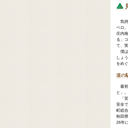
気
ペロ
庄内
る」
て、
僕
しょ
をめ
道の
最
と」
「
安全
町総
秋田県
26年