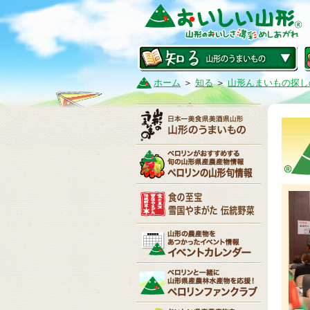
ホーム
＞
知る
＞
山形んまいもの探し