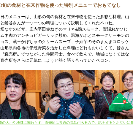
の旬の食材と在来作物を使った特別メニューでおもてなし
の日のメニューは、山形の旬の食材と在来作物を使った多彩な料理。山
んと鐙谷さんが一つ一つの料理について説明してくれたペロね。
上畑なすのピザ、庄内平田赤ねぎのマリネ&鴨スモーク、置賜おかひじ
鶏ムネ肉のアンチョビガーリック炒め、温海かぶとスモークサーモンの
チョス、蔵王かぼちゃのクリームスープ、子姫芋のそのまんまコロッケ
、山形県内各地の伝統野菜を活かした料理はどれもおいしくて、皆さん
。〝直売所〟でつながった仲間同士、食べて飲んで、地域になくてはな
い直売所をさらに元気にしようと熱く語り合っていたペロン。
模の大小や地域に関わらず、直売所は共通の悩みがあるので、話をするとお互いに