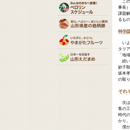
こ
事長
課題
るもの
特別
い
タリ
「地
続
妙子
坂本
の取
それ
次
客の
時代
かり
僕