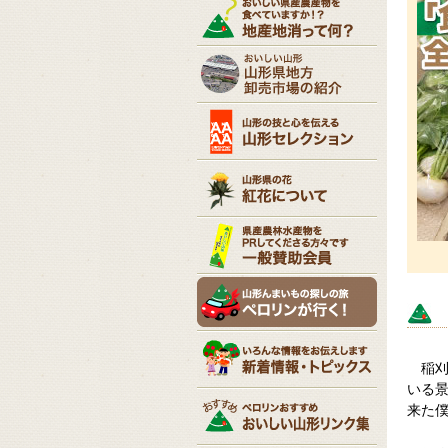
稲
いる景
来た