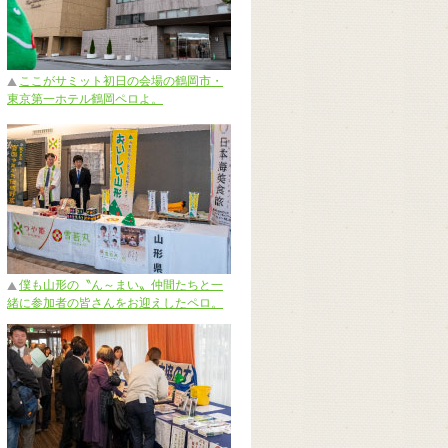
ここがサミット初日の会場の鶴岡市・
東京第一ホテル鶴岡ペロよ。
僕も山形の〝ん～まい〟仲間たちと一
緒に参加者の皆さんをお迎えしたペロ。