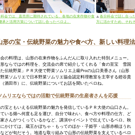
分科会では、直売所に期待されている、各地の在来作物や食
各分科会で話し合っ
継承と活用方策について話し合ったペロよ。
方に活かすため、それ
山形の宝・伝統野菜の魅力や食べ方、新しい料理
流会の料理は、山形の在来作物をふんだんに取り入れた特別メニュー。
山形ならではの料理を、交流会の席で紹介してくれる「食の至宝 雪国
た伝統野菜」ＰＲ大使で野菜ソムリエ上級Proの山口美香さん（山形
、野菜ソムリエで日本野菜ソムリエ協会認定料理教室を主宰する鐙谷貴
ん（酒田市）に、伝統野菜についてお話を聞いたペロね。
ソムリエならではの活動で伝統野菜の生産者さんを応援
域の宝ともいえる伝統野菜の魅力を発信しているＰＲ大使の山口さん。
している畑へ何度も足を運び、自分で味わい、食べ方や料理の仕方、ど
農家さんがつくっているかなど、講演やイベントで伝えているペロ。秋
冬にかけては、蔵王かぼちゃ・もってのほか・子姫芋・山形赤根ほうれ
うなどが旬だそう。地道な取り組みで山形の伝統野菜を支えているペロ