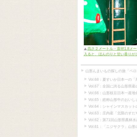
高さ２メートル・直径1.8メ
入ると、ほんのりと甘い香りが
山形んまいもの探しの旅「ペロ
Vol.68：夏すいか日本一の
Vol.67：全国に誇る山形県
Vol.66：山形枝豆日本一産
Vol.65：総称山形牛のおいし
Vol.64：シャインマスカ
Vol.63：庄内産「北限のす
Vol.62：第71回山形県農林
Vol.61：「ニジサクラ」山