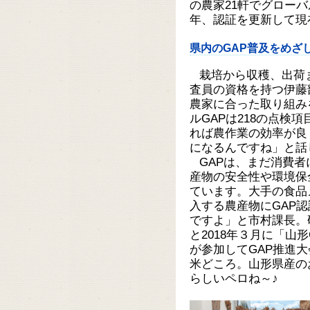
の農家21軒でグロー
年、認証を更新して現
県内のGAP普及をめざ
栽培から収穫、出荷
査員の資格を持つ伊藤
農家に合った取り組み
ルGAPは218の点検
れば農作業の効率が良
になるんですね」と話
GAPは、まだ消費
産物の安全性や環境保
ています。大手の食品
入する農産物にGAP
ですよ」と市村課長。
と2018年３月に「山
が参加してGAP推進
米どころ。山形県産の
らしいペロね～♪