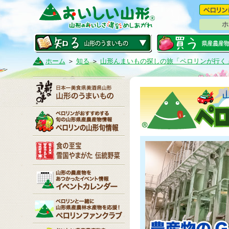
ホ
ホーム
＞
知る
＞
山形んまいもの探しの旅「ペロリンが行く