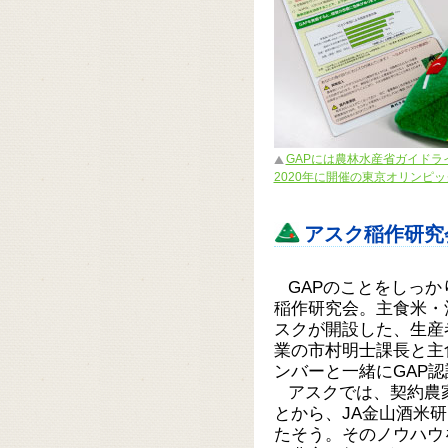
GAPには農林水産省ガイドライン
2020年に開催の東京オリンピ
アスク稲作研究
GAPのことをしっ
稲作研究会。主食米・
スクが開設した、生産
業の市村明士課長と主
ンバーと一緒にGAP
アスクでは、契約農
とから、JA金山酒米
たそう。そのノウハウ