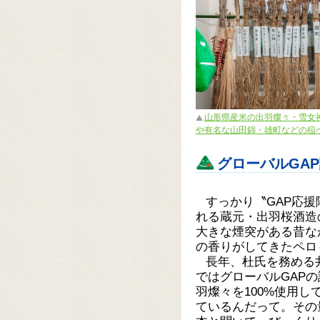
山形県産米の出羽燦々・雪女
や有名な山田錦・雄町などの稲
グローバルGA
すっかり〝GAP応
れる蔵元・出羽桜酒造
大きな煙突がある昔な
の香りがしてきたペロ
長年、杜氏を務める
ではグローバルGAP
羽燦々を100%使用
ているんだって。その