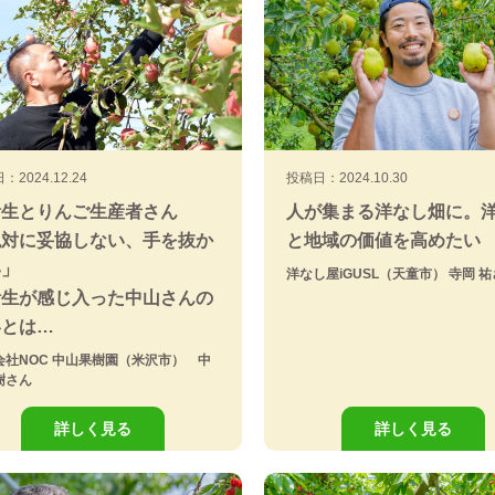
：2024.12.24
投稿日：2024.10.30
活生とりんご生産者さん
人が集まる洋なし畑に。
絶対に妥協しない、手を抜か
と地域の価値を高めたい
い」
洋なし屋iGUSL（天童市） 寺岡 
活生が感じ入った中山さんの
いとは…
会社NOC 中山果樹園（米沢市） 中
樹さん
詳しく見る
詳しく見る