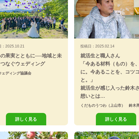
：2025.10.21
投稿日：2025.02.14
の果実とともに──地域と未
就活生と職人さん
をつなぐウェディング
「今ある材料（もの）を
に。今あることを、コツ
ウェディング協議会
と。」
就活生が感じ入った鈴木
想いとは…
くだものうつわ（上山市） 鈴木
詳しく見る
詳しく見る