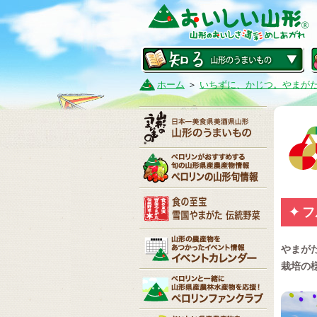
ホーム
＞
いちずに、かじつ。やまが
フ
やまが
栽培の