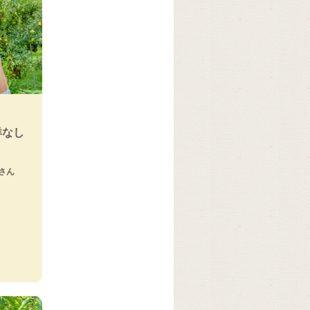
洋なし
祐さん