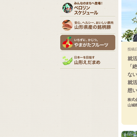
投稿日
就
「
な
就
想
株式
山城