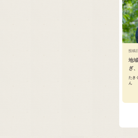
投稿日
地
ぎ
たき
ん