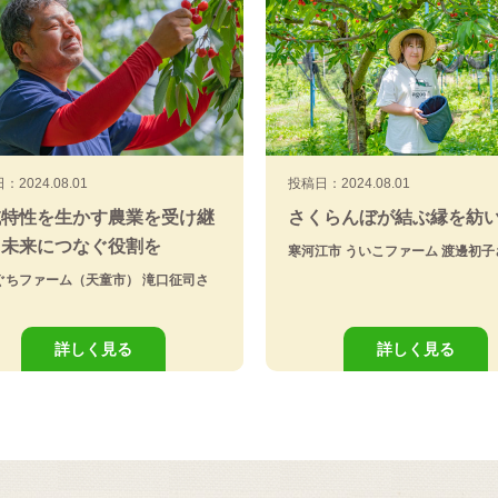
：2024.08.01
投稿日：2024.08.01
域特性を生かす農業を受け継
さくらんぼが結ぶ縁を紡
、未来につなぐ役割を
寒河江市 ういこファーム 渡邊初子
ぐちファーム（天童市） 滝口征司さ
詳しく見る
詳しく見る