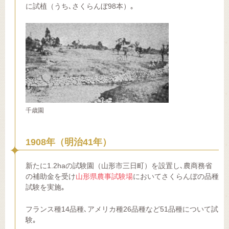
に試植（うち､さくらんぼ98本）｡
千歳園
1908年（明治41年）
新たに1.2haの試験園（山形市三日町）を設置し､農商務省
の補助金を受け
山形県農事試験場
においてさくらんぼの品種
試験を実施｡
フランス種14品種､アメリカ種26品種など51品種について試
験｡