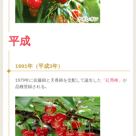
平成
1991年（平成3年）
1979年に佐藤錦と天香錦を交配して誕生した「
紅秀峰
」が
品種登録される｡