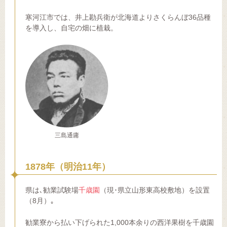
寒河江市では、井上勘兵衛が北海道よりさくらんぼ36品種
を導入し、自宅の畑に植栽。
三島通庸
1878年（明治11年）
県は､勧業試験場
千歳園
（現･県立山形東高校敷地）を設置
（8月）｡
勧業寮から払い下げられた1,000本余りの西洋果樹を千歳園