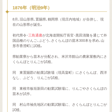
1876年（明治9年）
8月､旧山形県､置賜県､鶴岡県（現庄内地域）が合併し、現
在の山形県が誕生｡
初代県令･
三島通庸
が北海道開拓庁長官･黒田清隆を通じて外
国品種のりんご､ぶどう､さくらんぼの苗木300本を求め､山
形市香澄町に試植｡
県勧業寮から苗木が分配され、米沢市館山の農家屋敷内にさ
くらんぼとりんごが試植。
同 東置賜郡の勧業試験場（現高畠町）にさくらんぼ、西洋
なし、ぶどう、りんごが試植。
同 東根市板垣新田の勧業試験場に、りんごやさくらんぼの
苗木が試作。
同 村山市袖先地区の勧業試験場に、さくらんぼとりんごが
試植。