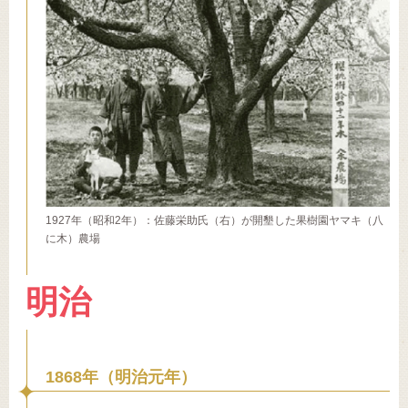
1927年（昭和2年）：佐藤栄助氏（右）が開墾した果樹園ヤマキ（八
に木）農場
明治
1868年（明治元年）