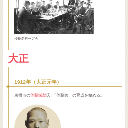
桜桃名称一定会
大正
1912年（大正元年）
東根市の
佐藤栄助
氏､「佐藤錦」の育成を始める｡