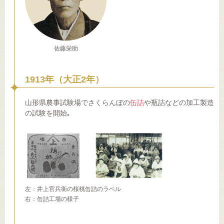
佐藤栄助
1913年（大正2年）
山形県農事試験場でさくらんぼの
缶詰
や瓶詰などの加工製造
の試験を開始｡
左：井上官兵衛の桜桃缶詰のラベル
右：缶詰工場の様子