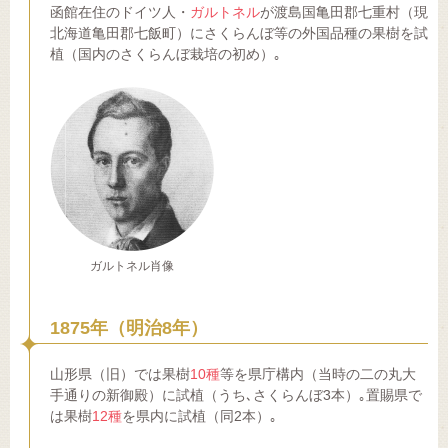
函館在住のドイツ人・
ガルトネル
が渡島国亀田郡七重村（現
北海道亀田郡七飯町）にさくらんぼ等の外国品種の果樹を試
植（国内のさくらんぼ栽培の初め）｡
ガルトネル肖像
1875年（明治8年）
山形県（旧）では果樹
10種
等を県庁構内（当時の二の丸大
手通りの新御殿）に試植（うち､さくらんぼ3本）｡置賜県で
は果樹
12種
を県内に試植（同2本）｡