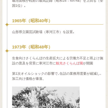
栽培面積が戦前の最高記録（昭和16：497ha）を上回る（全
国1位）｡
1965年（昭和40年）
山形県立園芸試験場（寒河江市）を設置｡
1973年（昭和48年）
生食向けさくらんぼの生産拡大による労働力不足と雨よけ施
設の普及を背景に寒河江市に
観光さくらんぼ園
が開園
第1次オイルショックの影響で､缶詰の業務用需要が縮減し､
加工向け価格が暴落。