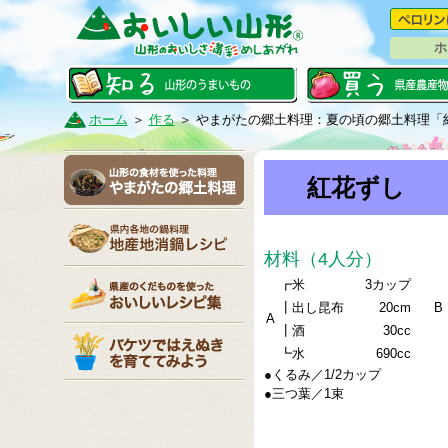
ホ
ホーム
＞
作る
＞
やまがたの郷土料理：夏の頃の郷土料理「
紅花ずし
材料（4人分）
┏米
3カップ
┃出し昆布
20cm
B
A
┃酒
30cc
┗水
690cc
●くるみ／1/2カップ
●三つ葉／1束