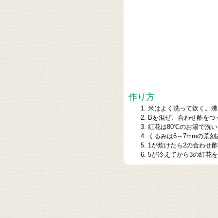
作り方
米はよく洗って炊く。沸
Bを混ぜ、合わせ酢をつ
紅花は80℃のお湯で洗
くるみは6～7mmの荒刻
1が炊けたら2の合わせ
5が冷えてから3の紅花