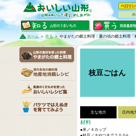
ホ
ホーム
＞
作る
＞
やまがたの郷土料理：夏の頃の郷土料理「
枝豆ごはん
主な地方
庄内地
材料
●米／４カップ
●枝豆／さやつきで２００g