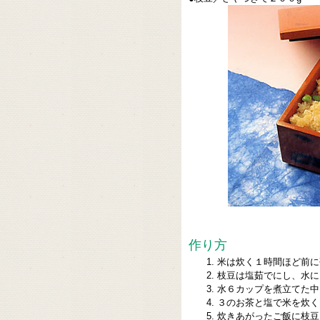
作り方
米は炊く１時間ほど前に
枝豆は塩茹でにし、水に
水６カップを煮立てた中
３のお茶と塩で米を炊く
炊きあがったご飯に枝豆