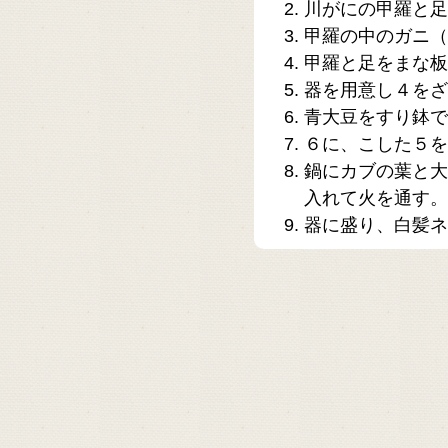
川がにの甲羅と足
甲羅の中のガニ（
甲羅と足をまな板
器を用意し４をざ
青大豆をすり鉢で
６に、こした５を
鍋にカブの葉と大
入れて火を通す。
器に盛り、白髪ネ