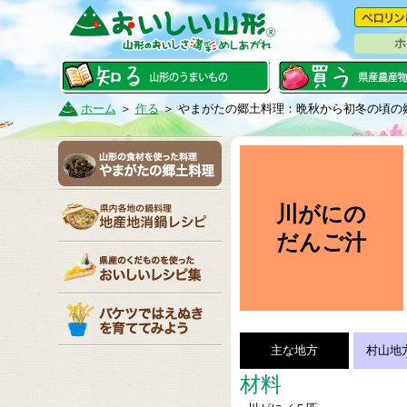
ホ
ホーム
＞
作る
＞
やまがたの郷土料理：晩秋から初冬の頃の
川がにの
だんご汁
主な地方
村山地
材料