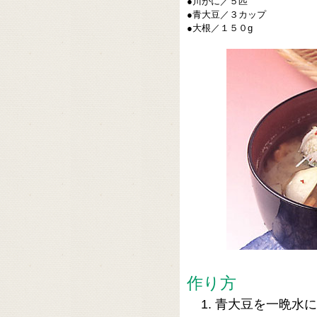
●川がに／５匹
●青大豆／３カップ
●大根／１５０g
作り方
青大豆を一晩水に