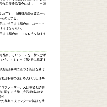
県食品産業協議会に対して、申請
を許可し、山形県農産物等統一キ
るものとする。
用途に使用する場合は、統一キャ
ければならない。
使用する場合は、ＪＡＳ法を踏まえ
定品目」という。）を出荷又は販
いう。）をもって第4条に規定す
産物認証要綱に基づき認証を受け
産地証明書の発行を受けた山形牛
エコファーマー、又は環境と調和
等に関する法律（令和4年法律第
産物
がた農業支援センターの認証を受