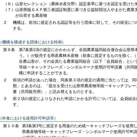
（６）
山形セレクション（農林水産分野）認定基準に基づき認定を受けた
（７）
山形県版ＧＡＰ第三者認証制度に基づき公益財団法人やまがた農業
が出荷する農産物
２
機構は、前項に規定される認証等を行う団体に対して、その状況につ
する。
（機構を構成する団体における特例）
第９条
第7条第1項の規定にかかわらず、全国農業協同組合連合会山形県
う。）が販売する県産農林水産物（前条に規定するものを除く。
全農山形が、その会員たる農業協同組合（以下「会員組合」とい
等統一キャッチフレーズ・シンボルマーク使用許可申請書（共同販
構に申請することができる。
２
前項の申請があった場合、同条第３項の規定の適用に当たっては、同
類」とあるのは、「提出を受けた山形県農産物等統一キャッチフレー
書（共同販売用）」と読み替えるものとする。
３
前２項の規定によりなされた申請にかかる許可については、会員組合
す。
（外食における使用許可申請等）
第１０条
第3条第3号に規定する用途のため統一キャッチフレーズを使用
県農産物等統一キャッチフレーズ・シンボルマーク使用許可申請