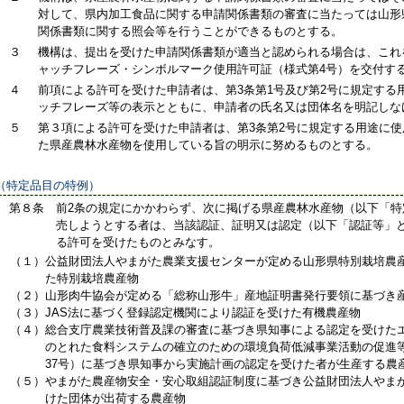
対して、県内加工食品に関する申請関係書類の審査に当たっては山形
関係書類に関する照会等を行うことができるものとする。
３
機構は、提出を受けた申請関係書類が適当と認められる場合は、これ
ャッチフレーズ・シンボルマーク使用許可証（様式第4号）を交付す
４
前項による許可を受けた申請者は、第3条第1号及び第2号に規定する
ッチフレーズ等の表示とともに、申請者の氏名又は団体名を明記しな
５
第３項による許可を受けた申請者は、第3条第2号に規定する用途に
た県産農林水産物を使用している旨の明示に努めるものとする。
（特定品目の特例）
第８条
前2条の規定にかかわらず、次に掲げる県産農林水産物（以下「特
売しようとする者は、当該認証、証明又は認定（以下「認証等」と
る許可を受けたものとみなす。
（１）
公益財団法人やまがた農業支援センターが定める山形県特別栽培農
た特別栽培農産物
（２）
山形肉牛協会が定める「総称山形牛」産地証明書発行要領に基づき
（３）
JAS法に基づく登録認定機関により認証を受けた有機農産物
（４）
総合支庁農業技術普及課の審査に基づき県知事による認定を受けた
のとれた食料システムの確立のための環境負荷低減事業活動の促進
37号）に基づき県知事から実施計画の認定を受けた者が生産する農
（５）
やまがた農産物安全・安心取組認証制度に基づき公益財団法人やま
けた団体が出荷する農産物