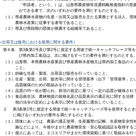
「申請者」という。）は、山形県農産物等流通戦略推進指針の意
ができる者で、次のいずれかの要件を満たすものとする。
（１）
県産農林水産物の生産・出荷又は販売を主たる業務とする法人、団
農林水産業に従事する者等であること。
（２）
県及び県段階の団体が推薦する組織等であること。
（出荷又は販売における使用に関する要件）
第６条
第3条第1号及び第2号に規定する用途で統一キャッチフレーズ等
び県内加工食品は、次に掲げるすべての要件を満たすものとする
（１）
山形県、本県農林水産業及び県産農林水産物又は県内加工食品のイ
こと。
（２）
的確な生産・製造、出荷及び販売を行っていること。
（３）
生産・製造、出荷、販売等に関する管理基準（以下「管理基準」と
品質確保のための取組みを行っていること。
（４）
品質の均一化が図られ、前項の規定に基づく一定の品質が確保され
（５）
食品衛生法、農林物資の規格化及び品質表示の適正化に関する法律（
他の法令の定めによる表示に関する規定に適合していること。
２
第3条第1号に規定する用途で統一キャッチフレーズ等を使用すると
に掲げるいずれかの要件を満たすものとする。
（１）
団体にあっては、農薬の適正使用、生産履歴の記帳、生産物安全性
施などにより、今後やまがた農産物安全・安心取組認証を取得する
（２）
個人にあっては、エコエリアやまがた環境規範に基づく取組みを行