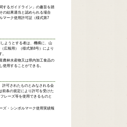
関するガイドライン」の趣旨を踏
その結果適当と認められる場合
ルマーク使用許可証（様式第7
用しようとする者は、機構に、山
（広報用）（様式第8号）により
す。
産農林水産物又は県内加工食品の
し使用することができる。
、許可されたものとみなされる会
は前条の規定により許可を受けた
チフレーズ等を使用できるものと
ーズ・シンボルマーク使用実績報