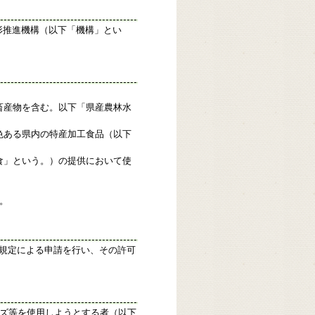
形推進機構（以下「機構」とい
。
畜産物を含む。以下「県産農林水
色ある県内の特産加工食品（以下
。
食」という。）の提供において使
。
規定による申請を行い、その許可
ーズ等を使用しようとする者（以下