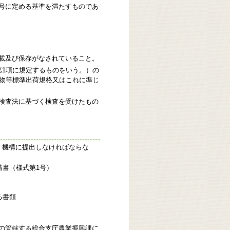
号に定める基準を満たすものであ
載及び保存がなされていること。
第1項に規定するものをいう。）の
果物等標準出荷規格又はこれに準じ
検査法に基づく検査を受けたもの
、機構に提出しなければならな
請書（様式第1号）
る書類
の管轄する総合支庁農業振興課に