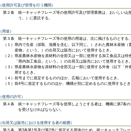
（使用許可及び管理を行う機関）
第２条
統一キャッチフレーズ等の使用許可及び管理業務は、おいしい山
う。）に委託する。
（用途）
第３条
統一キャッチフレーズ等の使用の用途は、次に掲げるものとする
（１）
県内で生産（採取、漁獲を含む。以下同じ。）された農林水産物（
産物」という。）の出荷又は販売において使用するとき。
（２）
県産農林水産物を原材料の全部又は一部に使用する加工食品又は特
「県内加工食品」という。）の出荷又は販売において使用するとき
（３）
県産農林水産物を原材料の全部又は一部に使用する外食（以下「外
用するとき。
（４）
前号までに規定するもののほか、広報において使用するとき。
（５）
前4号に規定するもののほか、機構が別に定めるものに使用するとき
（使用の許可）
第４条
統一キャッチフレーズ等を使用しようとする者は、機構に第7条の
を受けなければならない。
（出荷又は販売における使用する者の範囲）
第５条
第3条第1号及び第2号に規定する用途のため、統一キャッチフレ