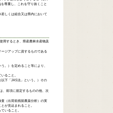
義を尊重し、これを守り抜くこと
体若しくは組合又は県内において
を使用するとき、県産農林水産物及
。
メージアップに資するものである
いう。）を定めること等により、
ていること。
以下「JAS法」という。）その
きは、前項に規定するものの他、次
検査（出荷前残留農薬分析）の実
ことが見込まれること。
っていること。