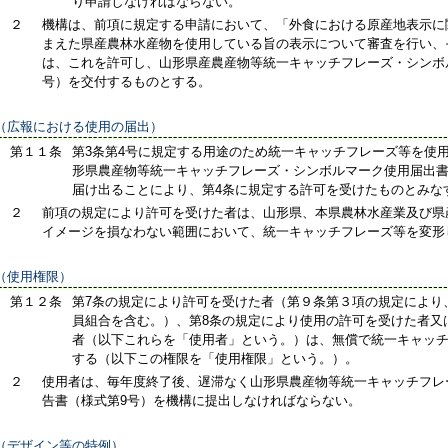
り申請しなければならない。
２
機構は、前項に規定する申請において、「外食における原産地表示に
まえた県産農林水産物を使用している旨の表示について審査を行い、
は、これを許可し、山形県産農産物等統一キャッチフレーズ・シンボ
号）を交付するものとする。
（広報における使用の届出）
第１１条
第3条第4号に規定する用途のため統一キャッチフレーズ等を使
形県農産物等統一キャッチフレーズ・シンボルマーク使用届出書
届け出ることにより、第4条に規定する許可を受けたものとみな
２
前項の規定により許可を受けた者は、山形県、本県農林水産業及び県
イメージを損なわない範囲において、統一キャッチフレーズ等を変形
（使用権限）
第１２条
第7条の規定により許可を受けた者（第９条第３項の規定により
員組合を含む。）、第8条の規定により使用の許可を受けた者又
者（以下これらを「使用者」という。）は、無償で統一キャッ
する（以下この権限を「使用権限」という。）。
２
使用者は、毎年度終了後、遅滞なく山形県農産物等統一キャッチフレ
告書（様式第9号）を機構に提出しなければならない。
（デザイン等の特例）