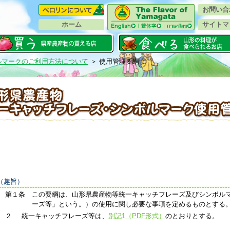
お問い合
ホーム
サイトマ
ルマークのご利用方法について
＞ 使用管理要綱
（趣旨）
第１条
この要綱は、山形県農産物等統一キャッチフレーズ及びシンボル
ーズ等」という。）の使用に関し必要な事項を定めるものとする
２
統一キャッチフレーズ等は、
別記1（PDF形式）
のとおりとする。