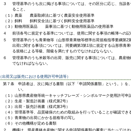
３
管理基準のうち次に掲げる事項については、その区分に応じ、当該各
ること。
（１）
農薬 農薬取締法に基づく農薬安全使用基準
（２）
飼料 飼料安全法に基づく飼料安全使用基準
（３）
動物用医薬品 薬事法に基づく動物用医薬品の使用基準
４
前項各号に規定する基準については、使用に関する事項の帳簿への記
５
管理基準のうち青果物等（山形県青果物等標準出荷規格指導要綱第2
出荷に関する事項については、同要綱第3第1項に規定する山形県青
る規格による等級、階級を満たすものでなければならない。
６
管理基準のうち米穀等の出荷、販売に関する事項については、農産物
でなければならない。
（出荷又は販売における使用許可申請等）
第７条
申請者は、次に掲げる書類（以下「申請関係書類」という。）を
い。
（１）
山形県農産物等統一キャッチフレーズ・シンボルマーク使用許可申
（２）
生産・製造計画書（様式第2号）
（３）
出荷・販売計画書（様式第3号）
（４）
管理基準等、品質確保のための取組みを行っていることが確認でき
（５）
青果物の出荷にかかる規格等の写し
（６）
その他機構が定める書類
２
機構は、県産農林水産物に関する申請関係書類の審査に当たってはそ