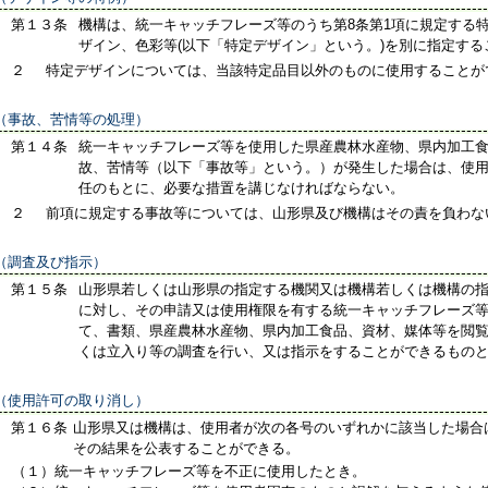
第１３条
機構は、統一キャッチフレーズ等のうち第8条第1項に規定する
ザイン、色彩等(以下「特定デザイン」という。)を別に指定す
２
特定デザインについては、当該特定品目以外のものに使用することが
（事故、苦情等の処理）
第１４条
統一キャッチフレーズ等を使用した県産農林水産物、県内加工
故、苦情等（以下「事故等」という。）が発生した場合は、使
任のもとに、必要な措置を講じなければならない。
２
前項に規定する事故等については、山形県及び機構はその責を負わな
（調査及び指示）
第１５条
山形県若しくは山形県の指定する機関又は機構若しくは機構の
に対し、その申請又は使用権限を有する統一キャッチフレーズ
て、書類、県産農林水産物、県内加工食品、資材、媒体等を閲
くは立入り等の調査を行い、又は指示をすることができるもの
（使用許可の取り消し）
第１６条
山形県又は機構は、使用者が次の各号のいずれかに該当した場合
その結果を公表することができる。
（１）
統一キャッチフレーズ等を不正に使用したとき。